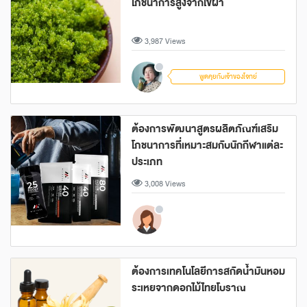
โภชนาการสูงจากไข่ผำ
3,987 Views
พูดคุยกับเจ้าของโจทย์
ต้องการพัฒนาสูตรผลิตภัณฑ์เสริม
โภชนาการที่เหมาะสมกับนักกีฬาแต่ละ
ประเภท
3,008 Views
ต้องการเทคโนโลยีการสกัดน้ำมันหอม
ระเหยจากดอกไม้ไทยโบราณ