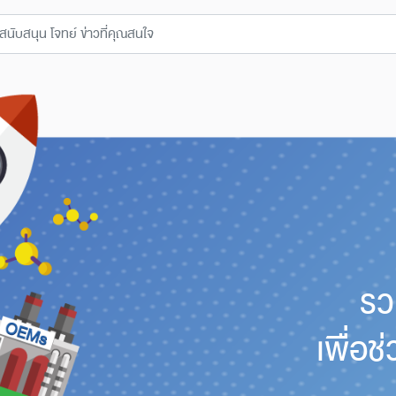
รว
เพื่อ