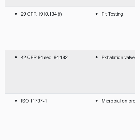
29 CFR 1910.134 (f)
Fit Testing
42 CFR 84 sec. 84.182
Exhalation valve l
ISO 11737-1
Microbial on produ