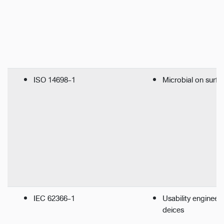
ISO 14698-1
Microbial on surfa
IEC 62366-1
Usability engineer
deices