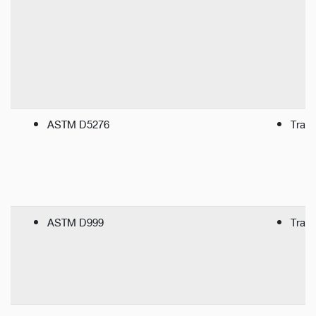
ASTM D5276
Tran
ASTM D999
Trans