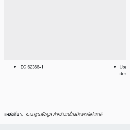
IEC 62366-1
Usabi
deice
แหล่งที่มา:
ระบบฐานข้อมูล สำหรับเครื่องมืแพทย์แห่งชาติ