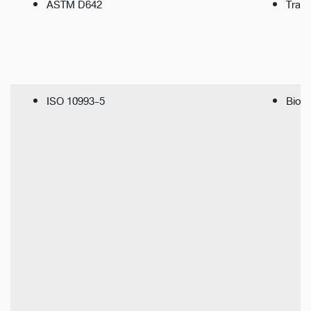
ASTM D642
Tran
ISO 10993-5
Bio-C