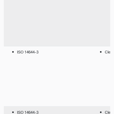
ISO 14644-3
Clea
ISO 14644-3
Clea