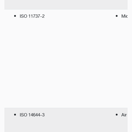
ISO 11737-2
Micro
ISO 14644-3
Air b