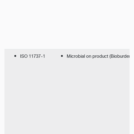
ISO 11737-1
Microbial on product (Bioburden t