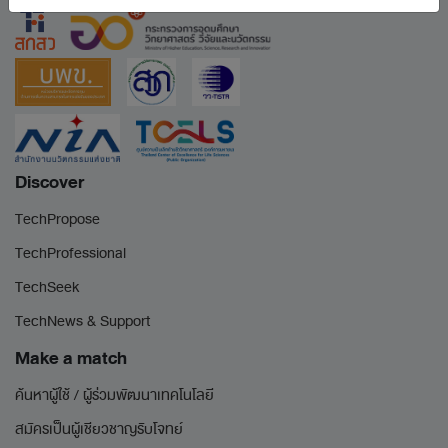
Discover
TechPropose
TechProfessional
TechSeek
TechNews & Support
Make a match
ค้นหาผู้ใช้ / ผู้ร่วมพัฒนาเทคโนโลยี
สมัครเป็นผู้เชียวชาญรับโจทย์