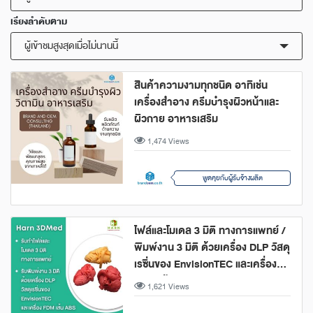
เรียงลำดับตาม
ผู้เข้าชมสูงสุดเมื่อไม่นานนี้
สินค้าความงามทุกชนิด อาทิเช่น
เครื่องสำอาง ครีมบำรุงผิวหน้าและ
ผิวกาย อาหารเสริม
1,474 Views
พูดคุยกับผู้รับจ้างผลิต
ไฟล์และโมเดล 3 มิติ ทางการแพทย์ /
พิมพ์งาน 3 มิติ ด้วยเครื่อง DLP วัสดุ
เรซิ่นของ EnvisionTEC และเครื่อง
FDM เส้น ABS
1,621 Views