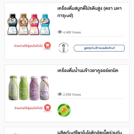
เครื่องดื่มสมูทตี้โปรตีนสูง (ตรา มหา
การุณย์)
4,480 Views
พูดคุยกับเจ้าของผลิตภัณฑ์
เครื่องดื่มน้ำนมข้าวยาคูออร์แกนิค
2,958 Views
ผลิตภัณฑ์โพรไบโอติกอัดเม็ดร่วมกับ