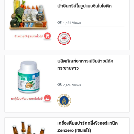
ผักอินทรีย์ในรูปแบบซินไบโอติก
1,454 Views
ผลิตภัณฑ์อาหารเสริมสารสกัด
กระชายขาว
2,456 Views
เครื่องดื่มสปาร์คกลิ้งขิงออร์แกนิค
Zenzero (เซนเซโร่)