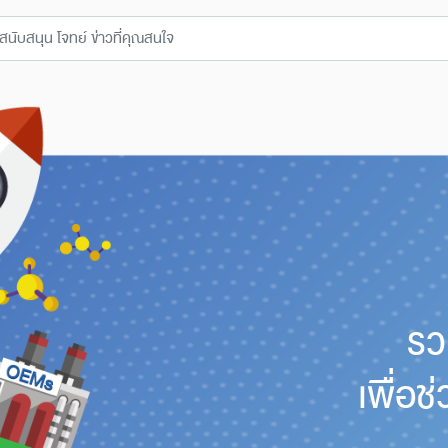
รว
เพื่อ