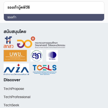
รองเท้าบู๊ตพีวีซี
รองเท้า
สนับสนุนโดย
Discover
TechPropose
TechProfessional
TechSeek