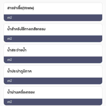
สารฆ่าเชื้อ(titrate)
เคมี
น้ำสำหรับใช้ทางเภสัชกรรม
เคมี
น้ำสระว่ายน้ำ
เคมี
น้ำประปาภูมิภาค
เคมี
น้ำผ่านเครื่องกรอง
เคมี